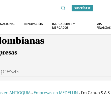
SUSCRÍBASE
RNACIONAL
INNOVACIÓN
INDICADORES Y
MIS
MERCADOS
FINANZAS
olombianas
presas
s en ANTIOQUIA
Empresas en MEDELLIN
Fm Group S A S
-
-