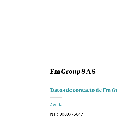
Fm Group S A S
Datos de contacto de Fm G
Ayuda
NIT:
9009775847