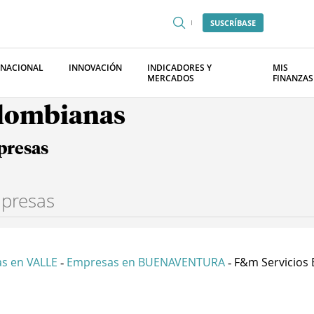
SUSCRÍBASE
RNACIONAL
INNOVACIÓN
INDICADORES Y
MIS
MERCADOS
FINANZAS
olombianas
presas
s en VALLE
Empresas en BUENAVENTURA
F&m Servicios E
-
-