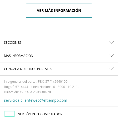
VER MÁS INFORMACIÓN
SECCIONES
MÁS INFORMACIÓN
CONOZCA NUESTROS PORTALES
Info general del portal: PBX: 57 (1) 2940100.
Bogotá 5714444 - Línea Nacional 01 8000 110 211.
Dirección: Av. Calle 26 # 68B-70.
servicioalclienteweb@eltiempo.com
VERSIÓN PARA COMPUTADOR