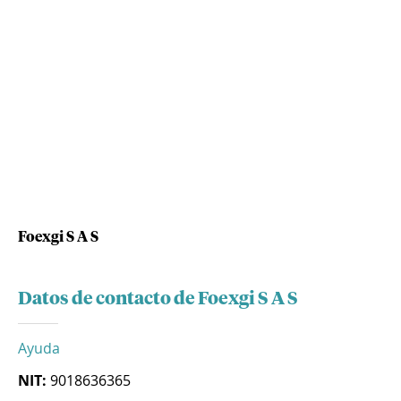
Foexgi S A S
Datos de contacto de Foexgi S A S
Ayuda
NIT:
9018636365