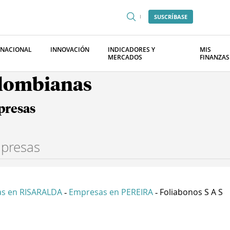
SUSCRÍBASE
RNACIONAL
INNOVACIÓN
INDICADORES Y
MIS
MERCADOS
FINANZAS
olombianas
presas
s en RISARALDA
Empresas en PEREIRA
Foliabonos S A S
-
-