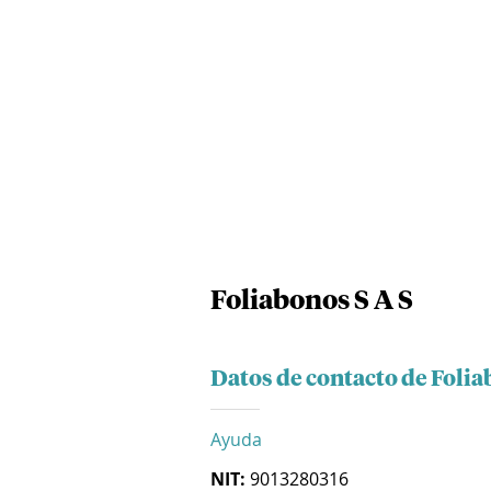
Foliabonos S A S
Datos de contacto de Folia
Ayuda
NIT:
9013280316