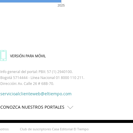
2025
VERSIÓN PARA MÓVIL
Info general del portal: PBX: 57 (1) 2940100.
Bogotá 5714444 - Línea Nacional 01 8000 110 211.
Dirección: Av. Calle 26 # 68B-70.
servicioalclienteweb@eltiempo.com
CONOZCA NUESTROS PORTALES
sotros
Club de suscriptores Casa Editorial El Tiempo