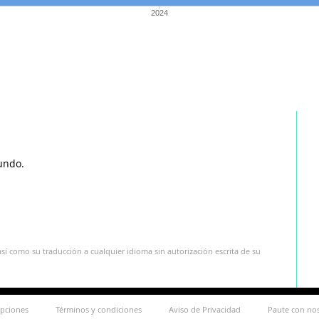
2024
undo.
sí como su traducción a cualquier idioma sin autorización escrita de su
ipciones
Términos y condiciones
Aviso de Privacidad
Paute con no