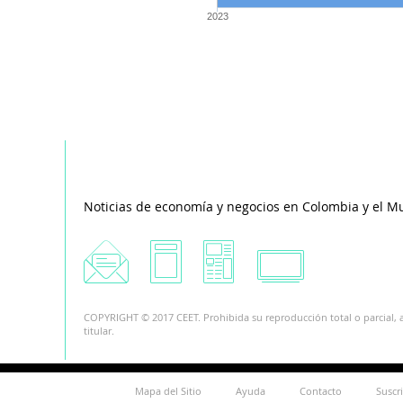
2023
Noticias de economía y negocios en Colombia y el M
COPYRIGHT © 2017 CEET. Prohibida su reproducción total o parcial, a
titular.
Mapa del Sitio
Ayuda
Contacto
Suscr