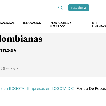
SUSCRÍBASE
RNACIONAL
INNOVACIÓN
INDICADORES Y
MIS
MERCADOS
FINANZAS
olombianas
presas
as en BOGOTA
Empresas en BOGOTA D C
Fondo De Reposi
-
-