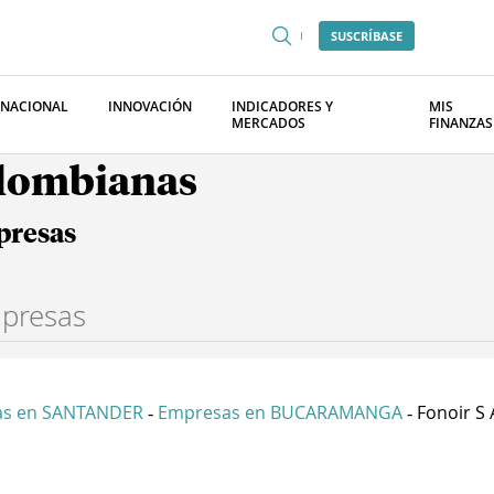
SUSCRÍBASE
RNACIONAL
INNOVACIÓN
INDICADORES Y
MIS
MERCADOS
FINANZAS
olombianas
presas
as en SANTANDER
Empresas en BUCARAMANGA
Fonoir S 
-
-