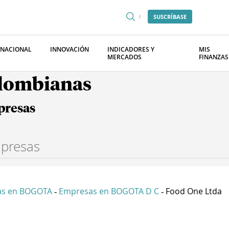
SUSCRÍBASE
RNACIONAL
INNOVACIÓN
INDICADORES Y
MIS
MERCADOS
FINANZAS
olombianas
presas
as en BOGOTA
Empresas en BOGOTA D C
Food One Ltda
-
-