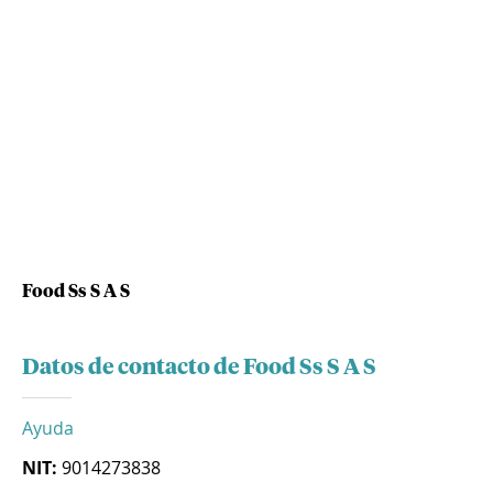
Food Ss S A S
Datos de contacto de Food Ss S A S
Ayuda
NIT:
9014273838