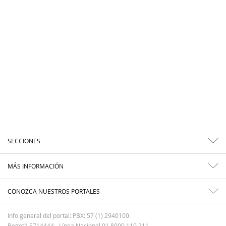
SECCIONES
MÁS INFORMACIÓN
CONOZCA NUESTROS PORTALES
Info general del portal: PBX: 57 (1) 2940100.
Bogotá 5714444 - Línea Nacional 01 8000 110 211.