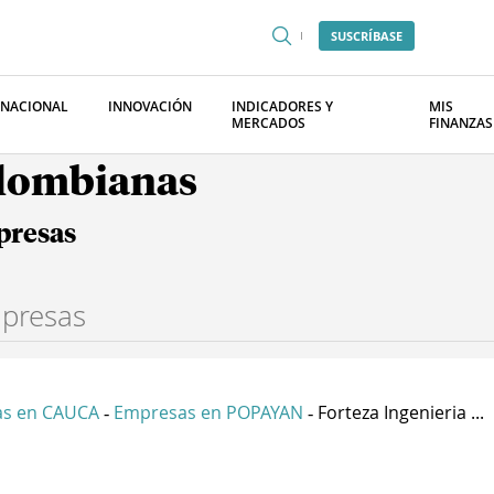
SUSCRÍBASE
RNACIONAL
INNOVACIÓN
INDICADORES Y
MIS
MERCADOS
FINANZAS
olombianas
presas
s en CAUCA
Empresas en POPAYAN
Forteza Ingenieria ...
-
-