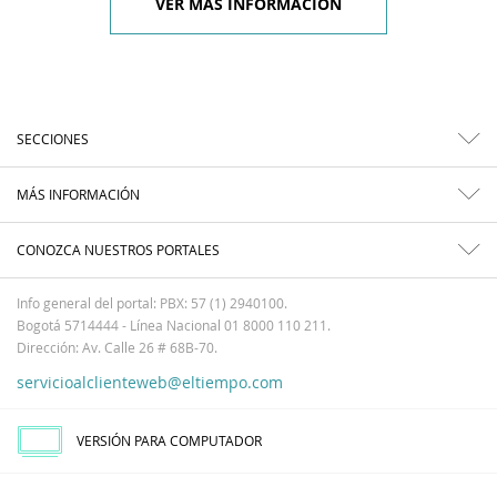
VER MÁS INFORMACIÓN
SECCIONES
MÁS INFORMACIÓN
CONOZCA NUESTROS PORTALES
Info general del portal: PBX: 57 (1) 2940100.
Bogotá 5714444 - Línea Nacional 01 8000 110 211.
Dirección: Av. Calle 26 # 68B-70.
servicioalclienteweb@eltiempo.com
VERSIÓN PARA COMPUTADOR