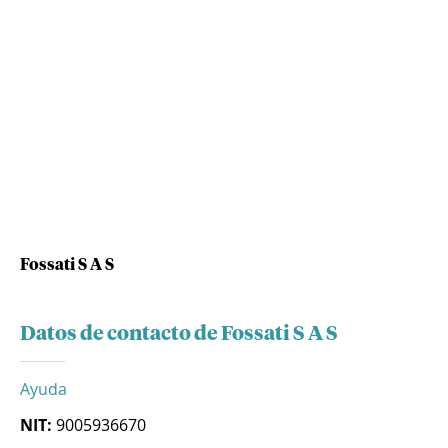
Fossati S A S
Datos de contacto de Fossati S A S
Ayuda
NIT:
9005936670