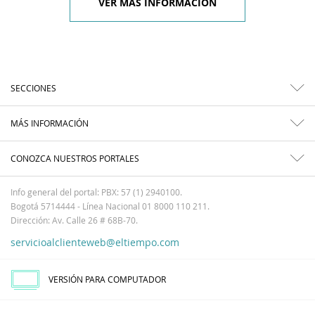
VER MÁS INFORMACIÓN
SECCIONES
MÁS INFORMACIÓN
CONOZCA NUESTROS PORTALES
Info general del portal: PBX: 57 (1) 2940100.
Bogotá 5714444 - Línea Nacional 01 8000 110 211.
Dirección: Av. Calle 26 # 68B-70.
servicioalclienteweb@eltiempo.com
VERSIÓN PARA COMPUTADOR