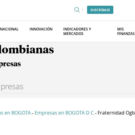
SUSCRÍBASE
RNACIONAL
INNOVACIÓN
INDICADORES Y
MIS
MERCADOS
FINANZAS
olombianas
presas
as en BOGOTA
Empresas en BOGOTA D C
Fraternidad Ogbo
-
-