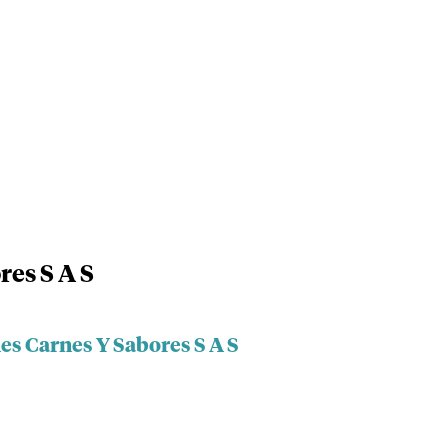
res S A S
es Carnes Y Sabores S A S