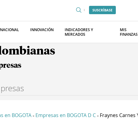
SUSCRÍBASE
RNACIONAL
INNOVACIÓN
INDICADORES Y
MIS
MERCADOS
FINANZAS
olombianas
presas
as en BOGOTA
Empresas en BOGOTA D C
Fraynes Carnes Y
-
-