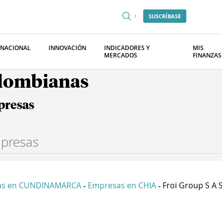
SUSCRÍBASE
RNACIONAL
INNOVACIÓN
INDICADORES Y
MIS
MERCADOS
FINANZAS
olombianas
presas
as en CUNDINAMARCA
Empresas en CHIA
Froi Group S A 
-
-