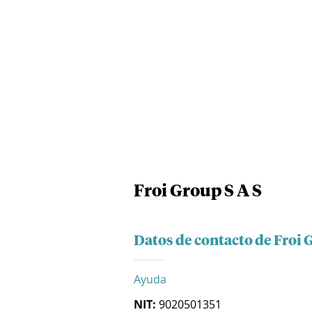
Froi Group S A S
Datos de contacto de Froi 
Ayuda
NIT:
9020501351