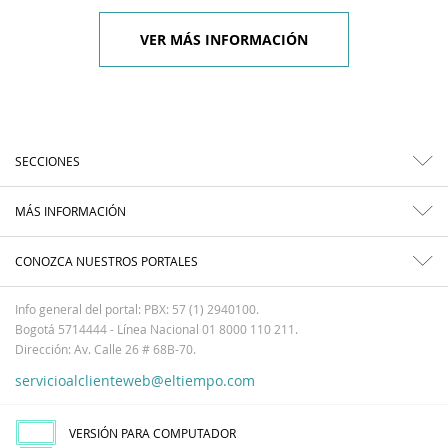
VER MÁS INFORMACIÓN
SECCIONES
MÁS INFORMACIÓN
CONOZCA NUESTROS PORTALES
Info general del portal: PBX: 57 (1) 2940100.
Bogotá 5714444 - Línea Nacional 01 8000 110 211.
Dirección: Av. Calle 26 # 68B-70.
servicioalclienteweb@eltiempo.com
VERSIÓN PARA COMPUTADOR