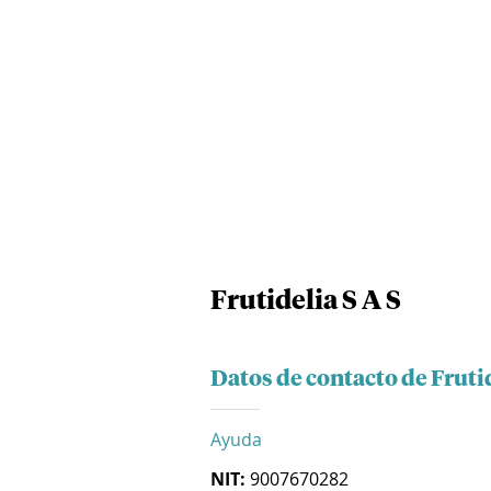
Frutidelia S A S
Datos de contacto de Frutid
Ayuda
NIT:
9007670282