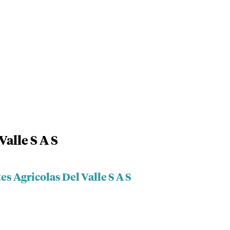
Valle S A S
s Agricolas Del Valle S A S