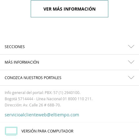
VER MÁS INFORMACIÓN
SECCIONES
MÁS INFORMACIÓN
CONOZCA NUESTROS PORTALES
Info general del portal: PBX: 57 (1) 2940100.
Bogotá 5714444 - Línea Nacional 01 8000 110 211.
Dirección: Av. Calle 26 # 68B-70.
servicioalclienteweb@eltiempo.com
VERSIÓN PARA COMPUTADOR