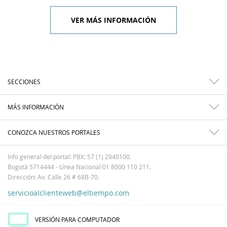
VER MÁS INFORMACIÓN
SECCIONES
MÁS INFORMACIÓN
CONOZCA NUESTROS PORTALES
Info general del portal: PBX: 57 (1) 2940100.
Bogotá 5714444 - Línea Nacional 01 8000 110 211.
Dirección: Av. Calle 26 # 68B-70.
servicioalclienteweb@eltiempo.com
VERSIÓN PARA COMPUTADOR