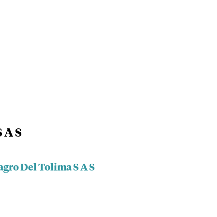
 A S
gro Del Tolima S A S