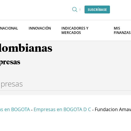
SUSCRÍBASE
RNACIONAL
INNOVACIÓN
INDICADORES Y
MIS
MERCADOS
FINANZAS
olombianas
presas
as en BOGOTA
Empresas en BOGOTA D C
Fundacion Amavi
-
-