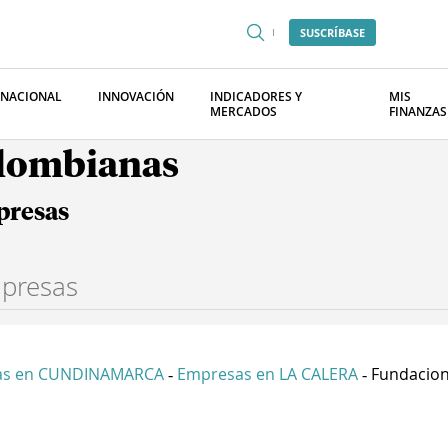
SUSCRÍBASE
RNACIONAL
INNOVACIÓN
INDICADORES Y
MIS
MERCADOS
FINANZAS
olombianas
presas
as en CUNDINAMARCA
Empresas en LA CALERA
Fundacion
-
-