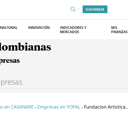
SUSCRÍBASE
RNACIONAL
INNOVACIÓN
INDICADORES Y
MIS
MERCADOS
FINANZAS
olombianas
presas
s en CASANARE
Empresas en YOPAL
Fundacion Artistica..
-
-