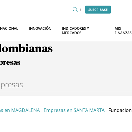
SUSCRÍBASE
RNACIONAL
INNOVACIÓN
INDICADORES Y
MIS
MERCADOS
FINANZAS
olombianas
presas
as en MAGDALENA
Empresas en SANTA MARTA
Fundacion
-
-