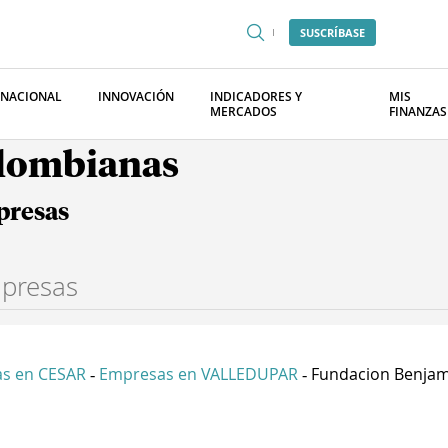
SUSCRÍBASE
RNACIONAL
INNOVACIÓN
INDICADORES Y
MIS
MERCADOS
FINANZAS
olombianas
presas
s en CESAR
Empresas en VALLEDUPAR
Fundacion Benjami
-
-