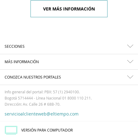
VER MÁS INFORMACIÓN
SECCIONES
MÁS INFORMACIÓN
CONOZCA NUESTROS PORTALES
Info general del portal: PBX: 57 (1) 2940100.
Bogotá 5714444 - Línea Nacional 01 8000 110 211.
Dirección: Av. Calle 26 # 68B-70.
servicioalclienteweb@eltiempo.com
VERSIÓN PARA COMPUTADOR