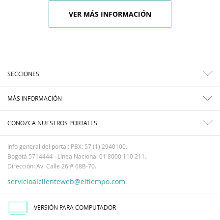
VER MÁS INFORMACIÓN
SECCIONES
MÁS INFORMACIÓN
CONOZCA NUESTROS PORTALES
Info general del portal: PBX: 57 (1) 2940100.
Bogotá 5714444 - Línea Nacional 01 8000 110 211.
Dirección: Av. Calle 26 # 68B-70.
servicioalclienteweb@eltiempo.com
VERSIÓN PARA COMPUTADOR