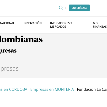
SUSCRÍBASE
RNACIONAL
INNOVACIÓN
INDICADORES Y
MIS
MERCADOS
FINANZAS
olombianas
presas
as en CORDOBA
Empresas en MONTERIA
Fundacion La Cas
-
-