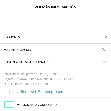
VER MÁS INFORMACIÓN
SECCIONES
MÁS INFORMACIÓN
CONOZCA NUESTROS PORTALES
Info general del portal: PBX: 57 (1) 2940100.
Bogotá 5714444 - Línea Nacional 01 8000 110 211.
Dirección: Av. Calle 26 # 68B-70.
servicioalclienteweb@eltiempo.com
VERSIÓN PARA COMPUTADOR