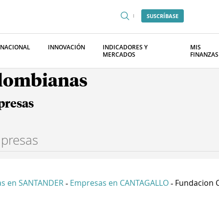
SUSCRÍBASE
RNACIONAL
INNOVACIÓN
INDICADORES Y
MIS
MERCADOS
FINANZAS
olombianas
presas
as en SANTANDER
Empresas en CANTAGALLO
Fundacion C
-
-