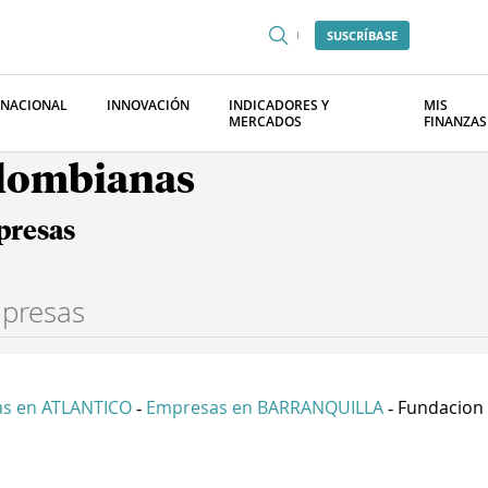
SUSCRÍBASE
RNACIONAL
INNOVACIÓN
INDICADORES Y
MIS
MERCADOS
FINANZAS
olombianas
presas
s en ATLANTICO
Empresas en BARRANQUILLA
Fundacion C
-
-