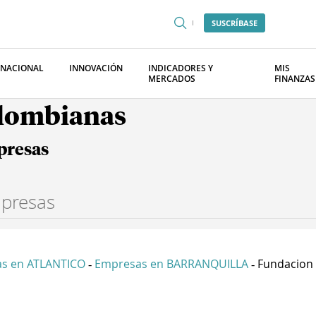
SUSCRÍBASE
RNACIONAL
INNOVACIÓN
INDICADORES Y
MIS
MERCADOS
FINANZAS
olombianas
presas
s en ATLANTICO
Empresas en BARRANQUILLA
Fundacion C
-
-