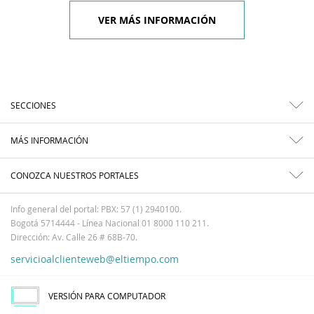
VER MÁS INFORMACIÓN
SECCIONES
MÁS INFORMACIÓN
CONOZCA NUESTROS PORTALES
Info general del portal: PBX: 57 (1) 2940100.
Bogotá 5714444 - Línea Nacional 01 8000 110 211.
Dirección: Av. Calle 26 # 68B-70.
servicioalclienteweb@eltiempo.com
VERSIÓN PARA COMPUTADOR