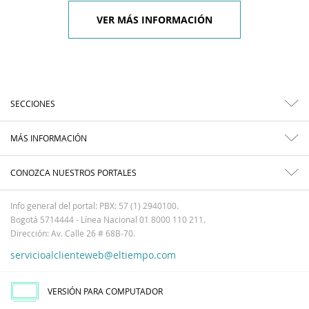
VER MÁS INFORMACIÓN
SECCIONES
MÁS INFORMACIÓN
CONOZCA NUESTROS PORTALES
Info general del portal: PBX: 57 (1) 2940100.
Bogotá 5714444 - Línea Nacional 01 8000 110 211.
Dirección: Av. Calle 26 # 68B-70.
servicioalclienteweb@eltiempo.com
VERSIÓN PARA COMPUTADOR