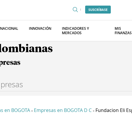
SUSCRÍBASE
RNACIONAL
INNOVACIÓN
INDICADORES Y
MIS
MERCADOS
FINANZAS
olombianas
presas
as en BOGOTA
Empresas en BOGOTA D C
Fundacion Eli Esp
-
-