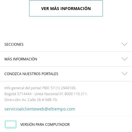
VER MÁS INFORMACIÓN
SECCIONES
MÁS INFORMACIÓN
CONOZCA NUESTROS PORTALES
Info general del portal: PBX: 57 (1) 2940100.
Bogotá 5714444 - Línea Nacional 01 8000 110 211.
Dirección: Av. Calle 26 # 68B-70.
servicioalclienteweb@eltiempo.com
VERSIÓN PARA COMPUTADOR