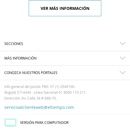
VER MÁS INFORMACIÓN
SECCIONES
MÁS INFORMACIÓN
CONOZCA NUESTROS PORTALES
Info general del portal: PBX: 57 (1) 2940100.
Bogotá 5714444 - Línea Nacional 01 8000 110 211.
Dirección: Av. Calle 26 # 68B-70.
servicioalclienteweb@eltiempo.com
VERSIÓN PARA COMPUTADOR