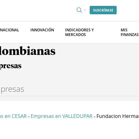
SUSCRÍBASE
RNACIONAL
INNOVACIÓN
INDICADORES Y
MIS
MERCADOS
FINANZAS
olombianas
presas
s en CESAR
Empresas en VALLEDUPAR
Fundacion Herman
-
-