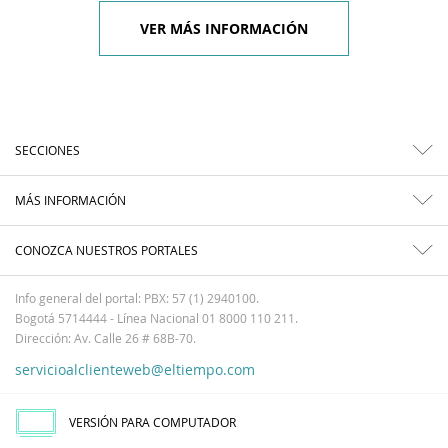
VER MÁS INFORMACIÓN
SECCIONES
MÁS INFORMACIÓN
CONOZCA NUESTROS PORTALES
Info general del portal: PBX: 57 (1) 2940100.
Bogotá 5714444 - Línea Nacional 01 8000 110 211.
Dirección: Av. Calle 26 # 68B-70.
servicioalclienteweb@eltiempo.com
VERSIÓN PARA COMPUTADOR