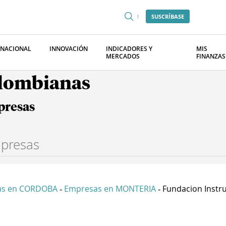
SUSCRÍBASE
RNACIONAL
INNOVACIÓN
INDICADORES Y
MIS
MERCADOS
FINANZAS
olombianas
presas
as en CORDOBA
Empresas en MONTERIA
Fundacion Instrui
-
-