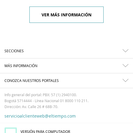
VER MÁS INFORMACIÓN
SECCIONES
MÁS INFORMACIÓN
CONOZCA NUESTROS PORTALES
Info general del portal: PBX: 57 (1) 2940100.
Bogotá 5714444 - Línea Nacional 01 8000 110 211.
Dirección: Av. Calle 26 # 68B-70.
servicioalclienteweb@eltiempo.com
VERSIÓN PARA COMPUTADOR