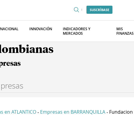
SUSCRÍBASE
RNACIONAL
INNOVACIÓN
INDICADORES Y
MIS
MERCADOS
FINANZAS
olombianas
presas
s en ATLANTICO
Empresas en BARRANQUILLA
Fundacion I
-
-