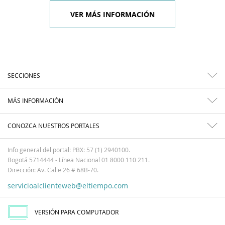
VER MÁS INFORMACIÓN
SECCIONES
MÁS INFORMACIÓN
CONOZCA NUESTROS PORTALES
Info general del portal: PBX: 57 (1) 2940100.
Bogotá 5714444 - Línea Nacional 01 8000 110 211.
Dirección: Av. Calle 26 # 68B-70.
servicioalclienteweb@eltiempo.com
VERSIÓN PARA COMPUTADOR