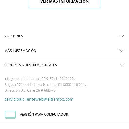
VER MÁS INFORMACIÓN
SECCIONES
MÁS INFORMACIÓN
CONOZCA NUESTROS PORTALES
Info general del portal: PBX: 57 (1) 2940100.
Bogotá 5714444 - Línea Nacional 01 8000 110 211.
Dirección: Av. Calle 26 # 68B-70.
servicioalclienteweb@eltiempo.com
VERSIÓN PARA COMPUTADOR