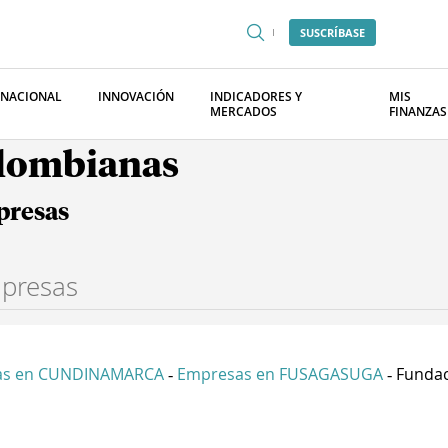
SUSCRÍBASE
RNACIONAL
INNOVACIÓN
INDICADORES Y
MIS
MERCADOS
FINANZAS
olombianas
presas
as en CUNDINAMARCA
Empresas en FUSAGASUGA
Fundac
-
-