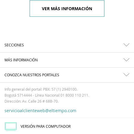
VER MÁS INFORMACIÓN
SECCIONES
MÁS INFORMACIÓN
CONOZCA NUESTROS PORTALES
Info general del portal: PBX: 57 (1) 2940100.
Bogotá 5714444 - Línea Nacional 01 8000 110 211.
Dirección: Av. Calle 26 # 68B-70.
servicioalclienteweb@eltiempo.com
VERSIÓN PARA COMPUTADOR