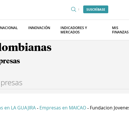
SUSCRÍBASE
RNACIONAL
INNOVACIÓN
INDICADORES Y
MIS
MERCADOS
FINANZAS
olombianas
presas
s en LA GUAJIRA
Empresas en MAICAO
Fundacion Jovenes
-
-