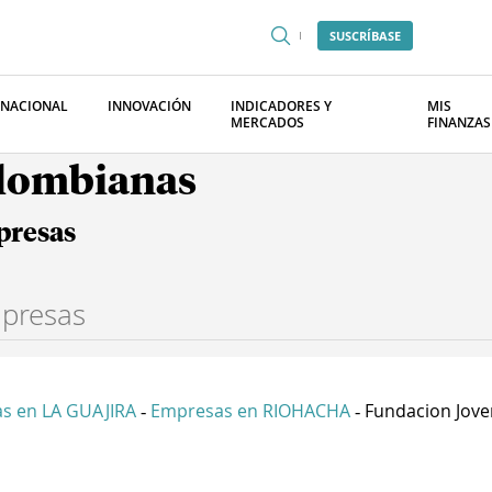
SUSCRÍBASE
RNACIONAL
INNOVACIÓN
INDICADORES Y
MIS
MERCADOS
FINANZAS
olombianas
presas
s en LA GUAJIRA
Empresas en RIOHACHA
Fundacion Joven
-
-